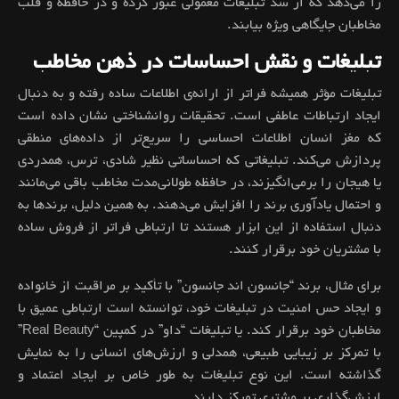
را می‌دهد که از سد تبلیغات معمولی عبور کرده و در حافظه و قلب
مخاطبان جایگاهی ویژه بیابند.
تبلیغات و نقش احساسات در ذهن مخاطب
تبلیغات مؤثر همیشه فراتر از ارائه‌ی اطلاعات ساده رفته و به دنبال
ایجاد ارتباطات عاطفی است. تحقیقات روانشناختی نشان داده است
که مغز انسان اطلاعات احساسی را سریع‌تر از داده‌های منطقی
پردازش می‌کند. تبلیغاتی که احساساتی نظیر شادی، ترس، همدردی
یا هیجان را برمی‌انگیزند، در حافظه طولانی‌مدت مخاطب باقی می‌مانند
و احتمال یادآوری برند را افزایش می‌دهند. به همین دلیل، برندها به
دنبال استفاده از این ابزار هستند تا ارتباطی فراتر از فروش ساده
با مشتریان خود برقرار کنند.
برای مثال، برند “جانسون اند جانسون” با تأکید بر مراقبت از خانواده
و ایجاد حس امنیت در تبلیغات خود، توانسته است ارتباطی عمیق با
مخاطبان خود برقرار کند. یا تبلیغات “داو” در کمپین “Real Beauty”
با تمرکز بر زیبایی طبیعی، همدلی و ارزش‌های انسانی را به نمایش
گذاشته است. این نوع تبلیغات به طور خاص بر ایجاد اعتماد و
ارزش‌گذاری بر مشتری تمرکز دارند.