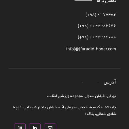
تماس با ما
75452 21 (98+)
42386666 21 (98+)
42386600 21 (98+)
info[@]faradid-honar.com
آدرس
تهران، خیابان سئول، مجموعه ورزشی انقلاب
چاپخانه: حکیمیه، خیابان سازمان آب، خیابان پنجم شیدایی، کوچه
شادی شمالی، پلاک‌۱