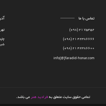
تماس با ما
آد
75452 21 (98+)
تهرا
42386666 21 (98+)
چاپخ
شیدا
42386600 21 (98+)
info[@]faradid-honar.com
تمامی حقوق سایت متعلق به
فرادید هنر
می باشد.