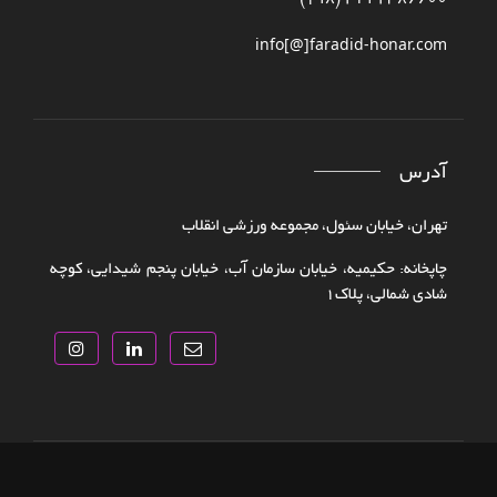
42386600 21 (98+)
info[@]faradid-honar.com
آدرس
تهران، خیابان سئول، مجموعه ورزشی انقلاب
چاپخانه: حکیمیه، خیابان سازمان آب، خیابان پنجم شیدایی، کوچه
شادی شمالی، پلاک‌۱
تمامی حقوق سایت متعلق به
فرادید هنر
می باشد.