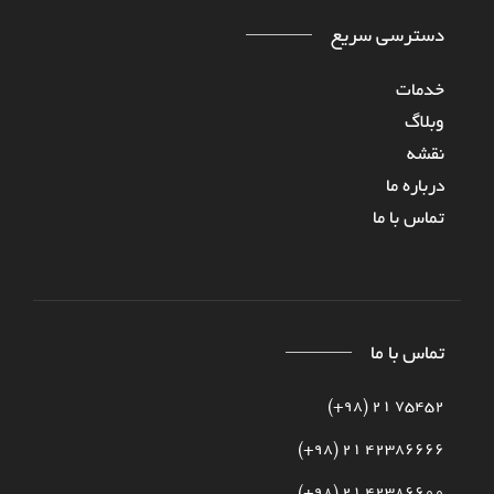
دسترسی سریع
خدمات
وبلاگ
نقشه
درباره‌ ما
تماس با ما
تماس با ما
75452 21 (98+)
42386666 21 (98+)