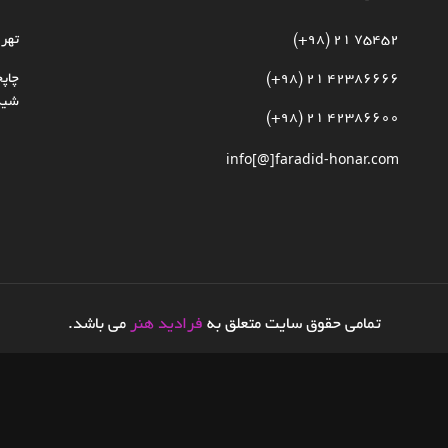
75452 21 (98+)
تهرا
42386666 21 (98+)
چاپخ
شیدا
42386600 21 (98+)
info[@]faradid-honar.com
تمامی حقوق سایت متعلق به
فرادید هنر
می باشد.