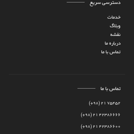
دسترسی سریع
خدمات
وبلاگ
نقشه
درباره‌ ما
تماس با ما
تماس با ما
75452 21 (98+)
42386666 21 (98+)
42386600 21 (98+)