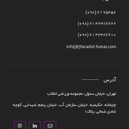
75452 21 (98+)
42386666 21 (98+)
42386600 21 (98+)
info[@]faradid-honar.com
آدرس
تهران، خیابان سئول، مجموعه ورزشی انقلاب
چاپخانه: حکیمیه، خیابان سازمان آب، خیابان پنجم شیدایی، کوچه
شادی شمالی، پلاک‌۱