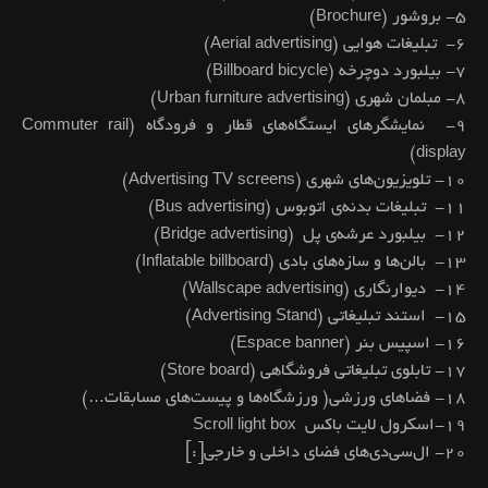
۵- بروشور (Brochure)
۶- تبلیغات هوایی (Aerial advertising)
۷- بیلبورد دوچرخه (Billboard bicycle)
۸- مبلمان شهری (Urban furniture advertising)
۹- نمایشگرهای ایستگاه‌های قطار و فرودگاه (Commuter rail
display)
۱۰- تلویزیون‌های شهری (Advertising TV screens)
۱۱- تبلیغات بدنه‌ی اتوبوس (Bus advertising)
۱۲- بیلبورد عرشه‌ی پل (Bridge advertising)
۱۳- بالن‌ها و سازه‌های بادی (Inflatable billboard)
۱۴- دیوارنگاری (Wallscape advertising)
۱۵- استند تبلیغاتی (Advertising Stand)
۱۶- اسپیس بنر (Espace banner)
۱۷- تابلوی تبلیغاتی فروشگاهی (Store board)
۱۸- فضاهای ورزشی( ورزشگاه‌ها و پیست‌های مسابقات…)
۱۹-اسکرول لایت باکس Scroll light box
۲۰- ال‌سی‌دی‌های فضای داخلی و خارجی[:]