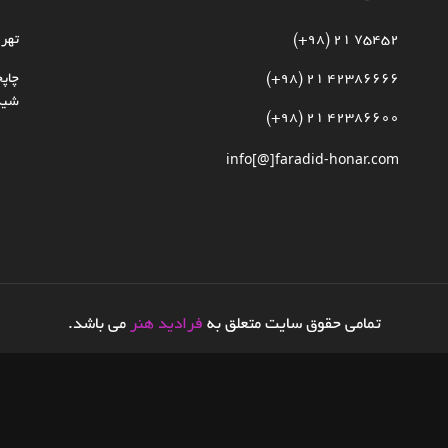
75452 21 (98+)
تهرا
42386666 21 (98+)
چاپخ
شیدا
42386600 21 (98+)
info[@]faradid-honar.com
تمامی حقوق سایت متعلق به
فرادید هنر
می باشد.