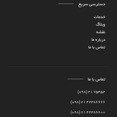
دسترسی سریع
خدمات
وبلاگ
نقشه
درباره‌ ما
تماس با ما
تماس با ما
75452 21 (98+)
42386666 21 (98+)
42386600 21 (98+)