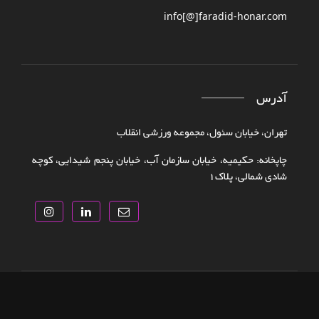
info[@]faradid-honar.com
آدرس
تهران، خیابان سئول، مجموعه ورزشی انقلاب
چاپخانه: حکیمیه، خیابان سازمان آب، خیابان پنجم شیدایی، کوچه
شادی شمالی، پلاک‌۱
تمامی حقوق سایت متعلق به
فرادید هنر
می باشد.